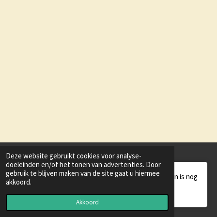
Deze website gebruikt cookies voor analyse-
doeleinden en/of het tonen van advertenties. Door
gebruik te blijven maken van de site gaat u hiermee
Deze website staat in de preview modus en is nog
akkoord.
© 2021 - 2026 KBO-PCOB HENGELO
niet gepubliceerd
Powered by
JouwWeb
Akkoord